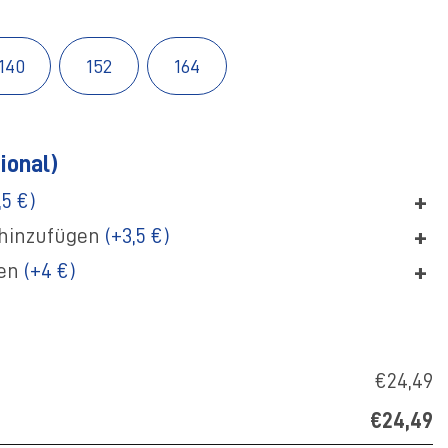
140
152
164
ional)
+
,5 €)
+
hinzufügen
(+3,5 €)
+
gen
(+4 €)
€24,49
€24,49