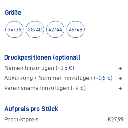
Größe
34/36
38/40
42/44
46/48
Druckpositionen (optional)
+
Namen hinzufügen
(+3,5 €)
+
Abkürzung / Nummer hinzufügen
(+3,5 €)
+
Vereinsname hinzufügen
(+4 €)
Aufpreis pro Stück
Produktpreis
€27,99