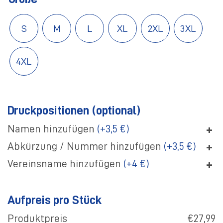
S
M
L
XL
2XL
3XL
4XL
Druckpositionen (optional)
+
Namen hinzufügen
(+3,5 €)
+
Abkürzung / Nummer hinzufügen
(+3,5 €)
+
Vereinsname hinzufügen
(+4 €)
Aufpreis pro Stück
Produktpreis
€27,99