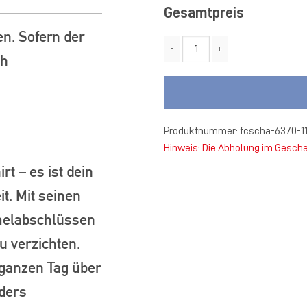
Gesamtpreis
en. Sofern der
ch
FC 27 Schapen Polo Dynamic D
Produktnummer:
fcscha-6370-1
Hinweis: Die Abholung im Geschä
t – es ist dein
t. Mit seinen
melabschlüssen
u verzichten.
 ganzen Tag über
nders