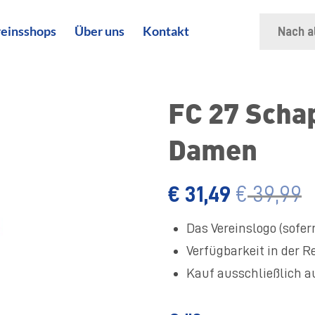
Suche
einsshops
Über uns
Kontakt
nach:
FC 27 Scha
Damen
€
31,49
€
39,99
Das Vereinslogo (sofern
Verfügbarkeit in der R
Kauf ausschließlich 