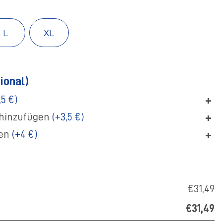
L
XL
ional)
+
,5 €)
+
hinzufügen
(+3,5 €)
+
gen
(+4 €)
€31,49
€31,49