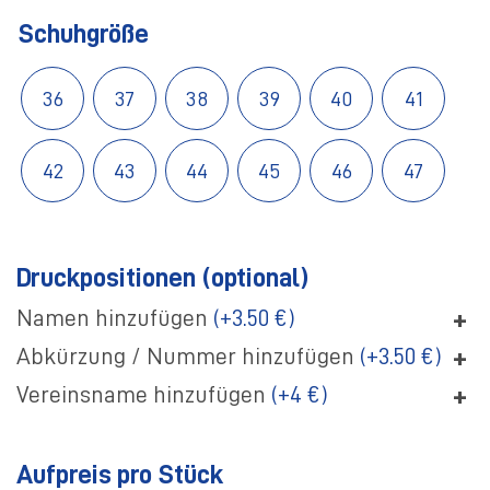
Schuhgröße
36
37
38
39
40
41
42
43
44
45
46
47
Druckpositionen (optional)
+
Namen hinzufügen
(+3.50 €)
+
Abkürzung / Nummer hinzufügen
(+3.50 €)
+
Vereinsname hinzufügen
(+4 €)
Aufpreis pro Stück