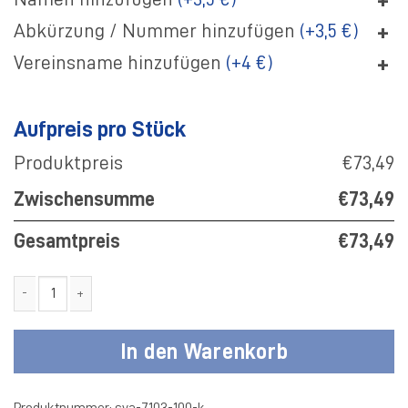
+
Abkürzung / Nummer hinzufügen
(+3,5 €)
+
Vereinsname hinzufügen
(+4 €)
Aufpreis pro Stück
Produktpreis
€73,49
Zwischensumme
€73,49
Gesamtpreis
€73,49
SV Adler Kapuzenjacke Coach Kinder Menge
In den Warenkorb
Produktnummer:
sva-7103-100-k