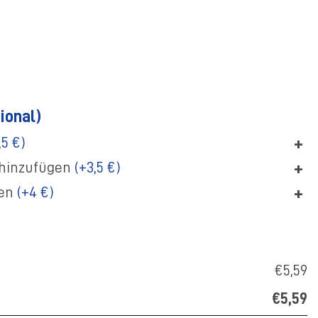
ional)
+
,5 €)
+
hinzufügen
(+3,5 €)
+
gen
(+4 €)
€5,59
€5,59