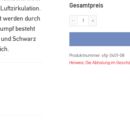
Gesamtpreis
Luftzirkulation.
alt werden durch
rumpf besteht
SF Gellendorf Stutzen TUBE sc
ot und Schwarz
ich.
Produktnummer:
sfg-3401-08
Hinweis: Die Abholung im Geschä