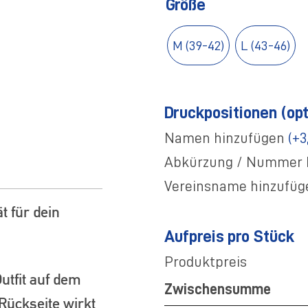
Größe
M (39-42)
L (43-46)
Druckpositionen (opt
Namen hinzufügen
(+3
Abkürzung / Nummer 
Vereinsname hinzufü
t für dein
Aufpreis pro Stück
Produktpreis
utfit auf dem
Zwischensumme
Rückseite wirkt