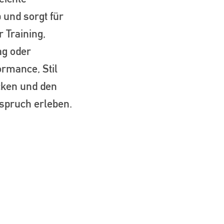
b und sorgt für
 Training,
ag oder
ormance, Stil
cken und den
spruch erleben.