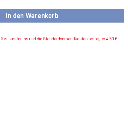
c Kinder Menge
In den Warenkorb
k
ft ist kostenlos und die Standardversandkosten betragen 4,50 €.