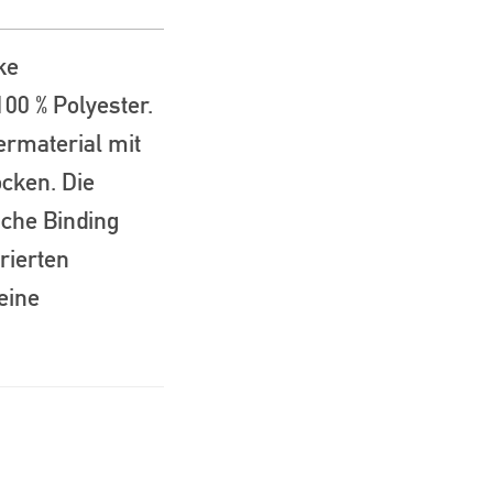
ke
00 % Polyester.
ermaterial mit
ocken. Die
sche Binding
rierten
eine