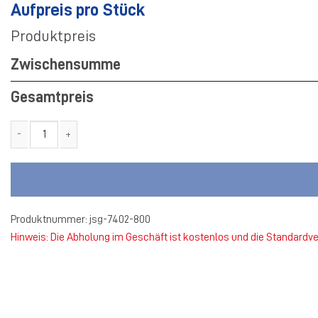
Aufpreis pro Stück
Produktpreis
Zwischensumme
Gesamtpreis
JSG Fürstenau/Hollenstede/Schwagstorf Allwetterjacke Menge
Produktnummer:
jsg-7402-800
Hinweis: Die Abholung im Geschäft ist kostenlos und die Standardv